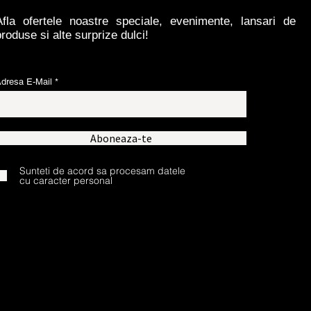
Afla ofertele noastre speciale, evenimente, lansari de
produse si alte surprize dulci!
dresa E-Mail
Aboneaza-te
Sunteti de acord sa procesam datele
cu caracter personal