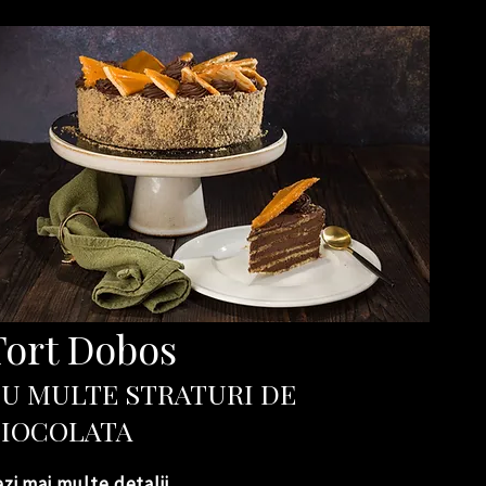
Tort Dobos
U MULTE STRATURI DE
IOCOLAT
A
zi mai multe detalii