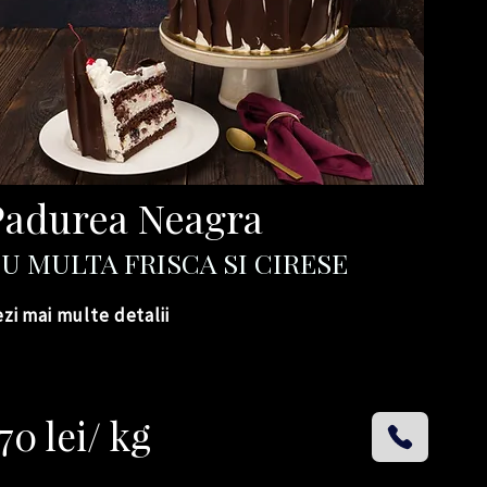
Padurea Neagra
U MULT
A FRISCA SI CIRESE
zi mai multe detalii
70 lei/ kg