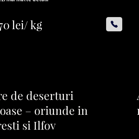
70 lei/ kg
re de deserturi
ioase – oriunde in
sti si Ilfov