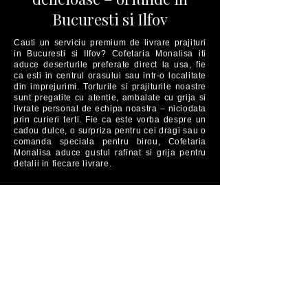
Bucuresti si Ilfov
Cauti un serviciu premium de livrare prajituri
in Bucuresti si Ilfov? Cofetaria Monalisa iti
aduce deserturile preferate direct la usa, fie
ca esti in centrul orasului sau intr-o localitate
din imprejurimi. Torturile si prajiturile noastre
sunt pregatite cu atentie, ambalate cu grija si
livrate personal de echipa noastra – niciodata
prin curieri terti. Fie ca este vorba despre un
cadou dulce, o surpriza pentru cei dragi sau o
comanda speciala pentru birou, Cofetaria
Monalisa aduce gustul rafinat si grija pentru
detalii in fiecare livrare.
Aboneaza-te la newsletter-
ul nostru​
Afla ofertele noastre speciale, evenimente,
lansari de produse si alte surprize dulci!
Adresa E-Mail