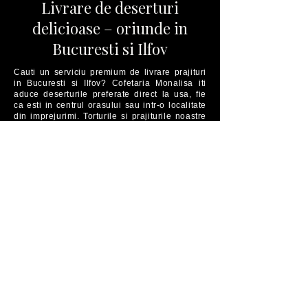
Livrare de deserturi
delicioase – oriunde in
Bucuresti si Ilfov
Cauti un serviciu premium de livrare prajituri
in Bucuresti si Ilfov? Cofetaria Monalisa iti
aduce deserturile preferate direct la usa, fie
ca esti in centrul orasului sau intr-o localitate
din imprejurimi. Torturile si prajiturile noastre
sunt pregatite cu atentie, ambalate cu grija si
livrate personal de echipa noastra – niciodata
prin curieri terti. Fie ca este vorba despre un
cadou dulce, o surpriza pentru cei dragi sau o
comanda speciala pentru birou, Cofetaria
Monalisa aduce gustul rafinat si grija pentru
detalii in fiecare livrare.
Aboneaza-te la newsletter-
ul nostru​
Afla ofertele noastre speciale, evenimente,
lansari de produse si alte surprize dulci!
Adresa E-Mail