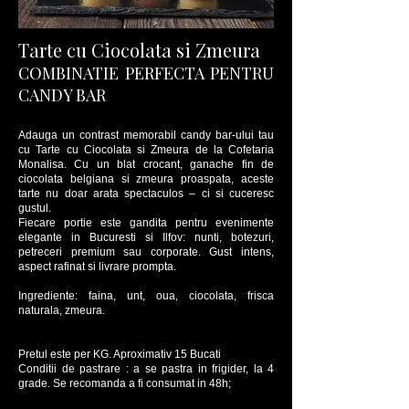
Tarte cu Ciocolata si Zmeura
COMBINATIE PERFECTA PENTRU
CANDY BAR
Adauga un contrast memorabil candy bar-ului tau
cu Tarte cu Ciocolata si Zmeura de la Cofetaria
Monalisa. Cu un blat crocant, ganache fin de
ciocolata belgiana si zmeura proaspata, aceste
tarte nu doar arata spectaculos – ci si cuceresc
gustul.
Fiecare portie este gandita pentru evenimente
elegante in Bucuresti si Ilfov: nunti, botezuri,
petreceri premium sau corporate. Gust intens,
aspect rafinat si livrare prompta.
Ingrediente: faina, unt, oua, ciocolata, frisca
naturala, zmeura.
Pretul este per KG. Aproximativ 15 Bucati
Conditii de pastrare : a se pastra in frigider, la 4
grade. Se recomanda a fi consumat in 48h;