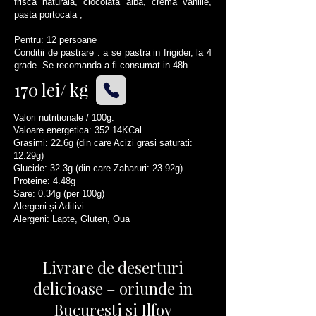
frisca naturala, ciocolata alba, crema vanilie,
pasta portocala ;
Pentru: 12 persoane
Conditii de pastrare : a se pastra in frigider, la 4
grade. Se recomanda a fi consumat in 48h.
170 lei/ kg
Valori nutritionale / 100g:
Valoare energetica: 352.14KCal
Grasimi: 22.6g (din care Acizi grasi saturati:
12.29g)
Glucide: 32.3g (din care Zaharuri: 23.92g)
Proteine: 4.48g
Sare: 0.34g (per 100g)
Alergeni și Aditivi:
Alergeni: Lapte, Gluten, Oua
Livrare de deserturi
delicioase – oriunde in
Bucuresti si Ilfov