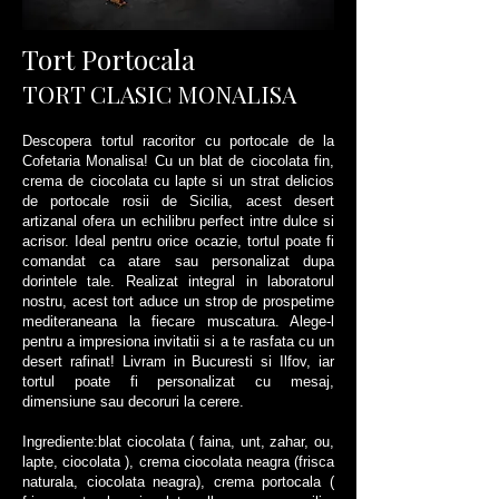
Tort Portocala
TORT CLASIC MONALISA
Descopera tortul racoritor cu portocale de la
Cofetaria Monalisa! Cu un blat de ciocolata fin,
crema de ciocolata cu lapte si un strat delicios
de portocale rosii de Sicilia, acest desert
artizanal ofera un echilibru perfect intre dulce si
acrisor. Ideal pentru orice ocazie, tortul poate fi
comandat ca atare sau personalizat dupa
dorintele tale. Realizat integral in laboratorul
nostru, acest tort aduce un strop de prospetime
mediteraneana la fiecare muscatura. Alege-l
pentru a impresiona invitatii si a te rasfata cu un
desert rafinat! Livram in Bucuresti si Ilfov, iar
tortul poate fi personalizat cu mesaj,
dimensiune sau decoruri la cerere.
Ingrediente:blat ciocolata ( faina, unt, zahar, ou,
lapte, ciocolata ), crema ciocolata neagra (frisca
naturala, ciocolata neagra), crema portocala (