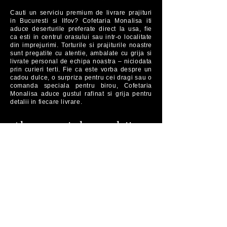
Cauti un serviciu premium de livrare prajituri
in Bucuresti si Ilfov? Cofetaria Monalisa iti
aduce deserturile preferate direct la usa, fie
ca esti in centrul orasului sau intr-o localitate
din imprejurimi. Torturile si prajiturile noastre
sunt pregatite cu atentie, ambalate cu grija si
livrate personal de echipa noastra – niciodata
prin curieri terti. Fie ca este vorba despre un
cadou dulce, o surpriza pentru cei dragi sau o
comanda speciala pentru birou, Cofetaria
Monalisa aduce gustul rafinat si grija pentru
detalii in fiecare livrare.
Aboneaza-te la newsletter-
ul nostru​
Afla ofertele noastre speciale, evenimente,
lansari de produse si alte surprize dulci!
Adresa E-Mail
Aboneaza-te